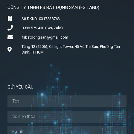
CÔNG TY TNHH FS BẤT ĐỘNG SẢN (FS LAND)
Số ĐKKD: 0317238763
0988 579 438 (Gọi/Zalo)
fsbatdongsan@gmail.com
Tầng 12 (1206), Citilight Tower, 45 Võ Thị Sáu, Phường Tân
Định, TPHCM
GỬI YÊU CẦU