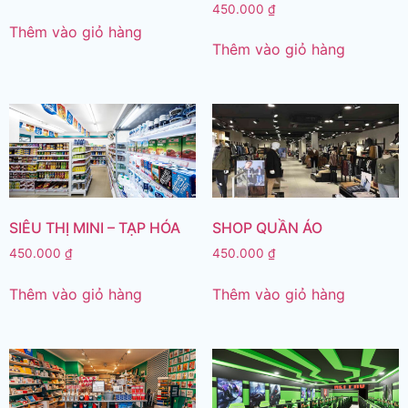
450.000
₫
Thêm vào giỏ hàng
Thêm vào giỏ hàng
SIÊU THỊ MINI – TẠP HÓA
SHOP QUẦN ÁO
450.000
₫
450.000
₫
Thêm vào giỏ hàng
Thêm vào giỏ hàng