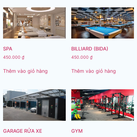
SPA
BILLIARD (BIDA)
450.000
₫
450.000
₫
Thêm vào giỏ hàng
Thêm vào giỏ hàng
GARAGE RỬA XE
GYM