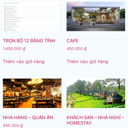
TRỌN BỘ 12 BẢNG TÍNH
CAFE
1.450.000
₫
450.000
₫
Thêm vào giỏ hàng
Thêm vào giỏ hàng
NHÀ HÀNG – QUÁN ĂN
KHÁCH SẠN – NHÀ NGHỈ –
HOMESTAY
450.000
₫