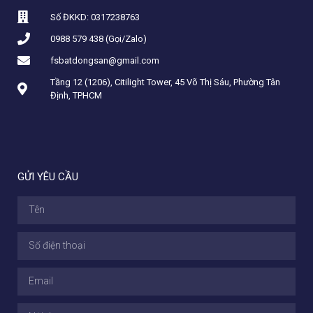
Số ĐKKD: 0317238763
0988 579 438 (Gọi/Zalo)
fsbatdongsan@gmail.com
Tầng 12 (1206), Citilight Tower, 45 Võ Thị Sáu, Phường Tân
Định, TPHCM
GỬI YÊU CẦU