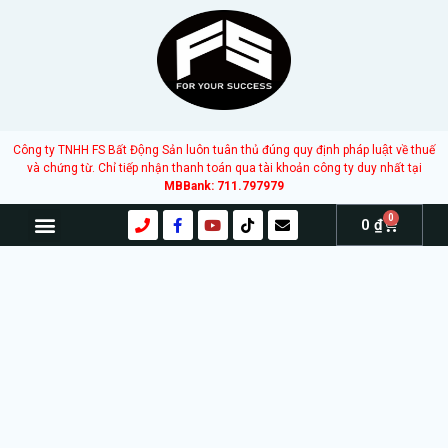
Công ty TNHH FS Bất Động Sản luôn tuân thủ đúng quy định pháp luật về thuế
và chứng từ. Chỉ tiếp nhận thanh toán qua tài khoản công ty duy nhất tại
MBBank: 711.797979
0
0
₫
TRANG CHỦ
GIỚI THIỆU
SẢN PHẨM – DỊCH VỤ
KIẾN THỨC
BÁO CÁO THỊ TRƯỜNG