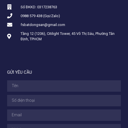
Số ĐKKD: 0317238763
0988 579 438 (Gọi/Zalo)
fsbatdongsan@gmail.com
Tầng 12 (1206), Citilight Tower, 45 Võ Thị Sáu, Phường Tân
Định, TPHCM
GỬI YÊU CẦU