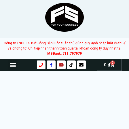
Công ty TNHH FS Bất Động Sản luôn tuân thủ đúng quy định pháp luật về thuế
và chứng từ. Chỉ tiếp nhận thanh toán qua tài khoản công ty duy nhất tại
MBBank: 711.797979
0
0
₫
TRANG CHỦ
GIỚI THIỆU
SẢN PHẨM – DỊCH VỤ
KIẾN THỨC
BÁO CÁO THỊ TRƯỜNG