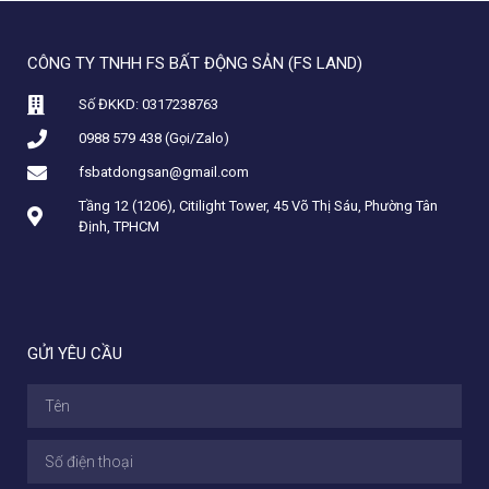
CÔNG TY TNHH FS BẤT ĐỘNG SẢN (FS LAND)
Số ĐKKD: 0317238763
0988 579 438 (Gọi/Zalo)
fsbatdongsan@gmail.com
Tầng 12 (1206), Citilight Tower, 45 Võ Thị Sáu, Phường Tân
Định, TPHCM
GỬI YÊU CẦU