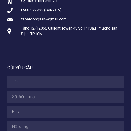
Số ĐKKD: 0317238763
0988 579 438 (Gọi/Zalo)
fsbatdongsan@gmail.com
Tầng 12 (1206), Citilight Tower, 45 Võ Thị Sáu, Phường Tân
Định, TPHCM
GỬI YÊU CẦU