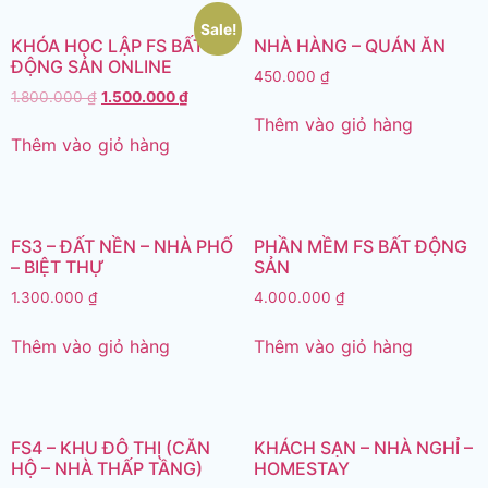
Sale!
KHÓA HỌC LẬP FS BẤT
NHÀ HÀNG – QUÁN ĂN
ĐỘNG SẢN ONLINE
450.000
₫
1.800.000
₫
1.500.000
₫
Thêm vào giỏ hàng
Thêm vào giỏ hàng
FS3 – ĐẤT NỀN – NHÀ PHỐ
PHẦN MỀM FS BẤT ĐỘNG
– BIỆT THỰ
SẢN
1.300.000
₫
4.000.000
₫
Thêm vào giỏ hàng
Thêm vào giỏ hàng
FS4 – KHU ĐÔ THỊ (CĂN
KHÁCH SẠN – NHÀ NGHỈ –
HỘ – NHÀ THẤP TẦNG)
HOMESTAY