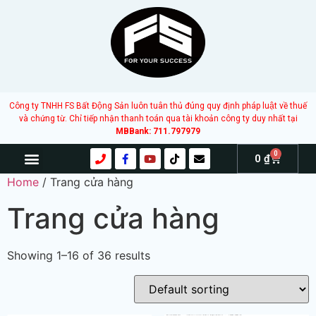
Công ty TNHH FS Bất Động Sản luôn tuân thủ đúng quy định pháp luật về thuế
và chứng từ. Chỉ tiếp nhận thanh toán qua tài khoản công ty duy nhất tại
MBBank: 711.797979
0
0
₫
TRANG CHỦ
GIỚI THIỆU
SẢN PHẨM – DỊCH VỤ
KIẾN THỨC
BÁO CÁO THỊ TRƯỜNG
Home
/ Trang cửa hàng
Trang cửa hàng
Showing 1–16 of 36 results